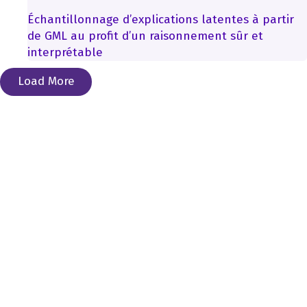
Échantillonnage d’explications latentes à partir
de GML au profit d’un raisonnement sûr et
interprétable
Load More
©2026 CIFAR, 2026. Tous droits réservés.
Page d’accueil
À propos
Notre communauté
Actualités
Recherche
Nous joindre