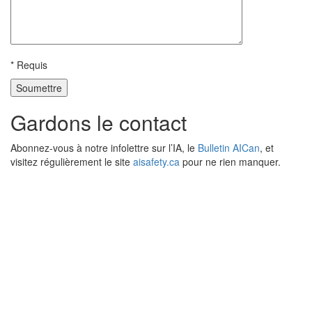
* Requis
Gardons le contact
Abonnez-vous à notre infolettre sur l’IA, le
Bulletin AICan
, et
visitez régulièrement le site
aisafety.ca
pour ne rien manquer.
©2026 CIFAR, 2026. Tous droits réservés.
Page d’accueil
À propos
Notre communauté
Actualités
Recherche
Nous joindre